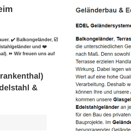
eim
uer. ✔️ Balkongeländer, ☑️
lstahlgeländer und ❤️
l). ⏩ Wir freuen uns auf
rankenthal)
delstahl &