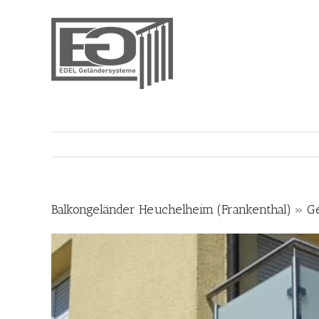
Skip
to
content
Balkongeländer Heuchelheim (Frankenthal) » G