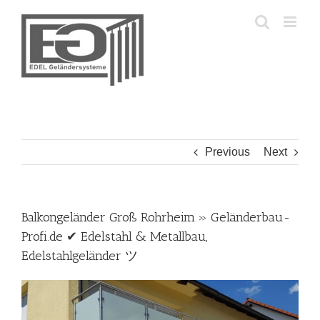
Skip
to
content
Previous
Next
Balkongeländer Groß Rohrheim » Geländerbau-
Profi.de ✔ Edelstahl & Metallbau,
Edelstahlgeländer ツ