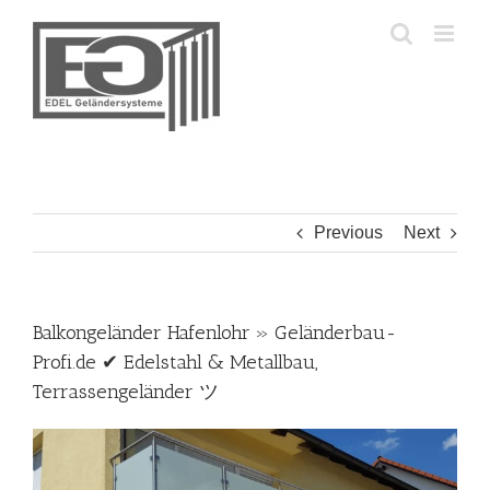
Skip
to
content
Previous
Next
Balkongeländer Hafenlohr » Geländerbau-
Profi.de ✔ Edelstahl & Metallbau,
Terrassengeländer ツ