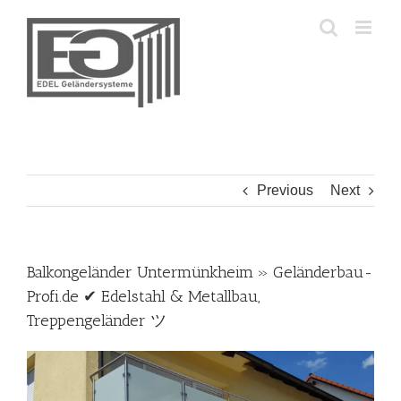
Skip
to
content
Previous
Next
Balkongeländer Untermünkheim » Geländerbau-
Profi.de ✔ Edelstahl & Metallbau,
Treppengeländer ツ