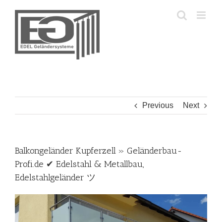
Skip
to
content
Previous
Next
Balkongeländer Kupferzell » Geländerbau-
Profi.de ✔ Edelstahl & Metallbau,
Edelstahlgeländer ツ