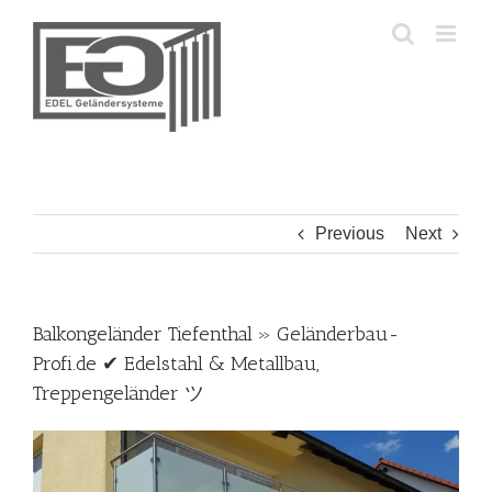
Skip
to
content
Previous
Next
Balkongeländer Tiefenthal » Geländerbau-
Profi.de ✔ Edelstahl & Metallbau,
Treppengeländer ツ