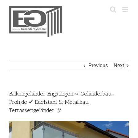
Skip
to
content
Previous
Next
Balkongeländer Engstingen » Geländerbau-
Profi.de ✔ Edelstahl & Metallbau,
Terrassengeländer ツ