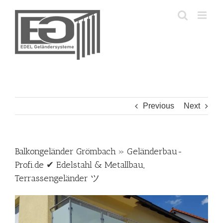
Skip
to
content
Previous
Next
Balkongeländer Grömbach » Geländerbau-
Profi.de ✔ Edelstahl & Metallbau,
Terrassengeländer ツ