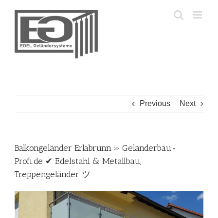
Skip
to
content
Previous
Next
Balkongeländer Erlabrunn » Geländerbau-
Profi.de ✔ Edelstahl & Metallbau,
Treppengeländer ツ