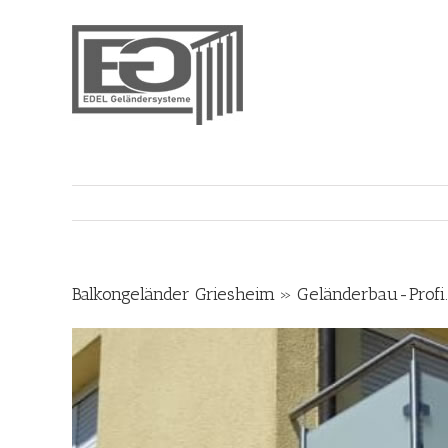
Skip
to
content
Balkongeländer Griesheim » Geländerbau-Profi.