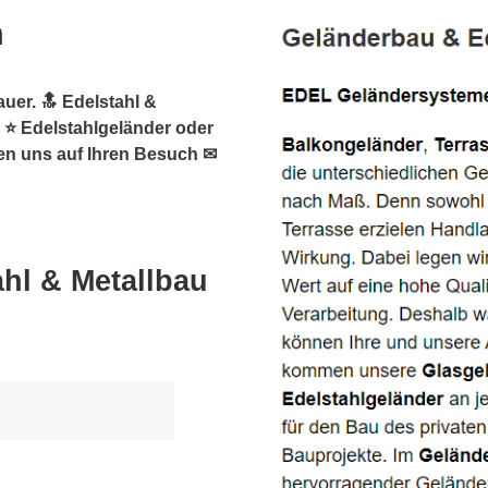
m
uer. 🔝 Edelstahl &
, ⭐ Edelstahlgeländer oder
uen uns auf Ihren Besuch ✉
h
hl & Metallbau