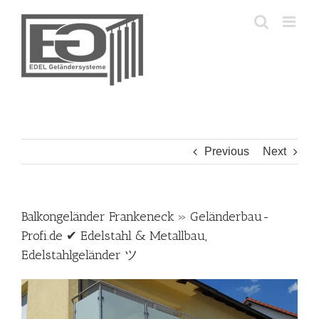
Skip
to
content
Previous
Next
Balkongeländer Frankeneck » Geländerbau-
Profi.de ✔ Edelstahl & Metallbau,
Edelstahlgeländer ツ