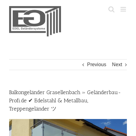
Skip
to
content
Previous
Next
Balkongeländer Grasellenbach » Geländerbau-
Profi.de ✔ Edelstahl & Metallbau,
Treppengeländer ツ