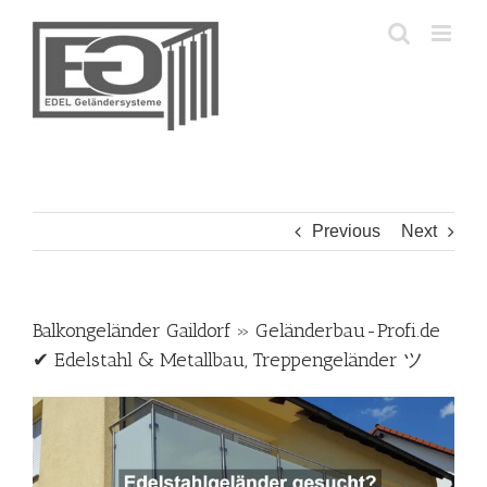
Skip
to
content
Previous
Next
Balkongeländer Gaildorf » Geländerbau-Profi.de
✔ Edelstahl & Metallbau, Treppengeländer ツ