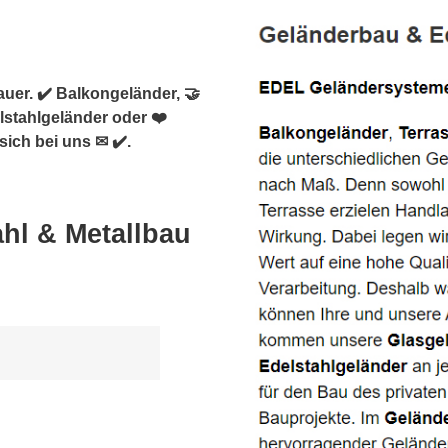
auer. ✔️ Balkongeländer, 🤝
lstahlgeländer oder ❤️
sich bei uns ✉ ✔️.
hl & Metallbau