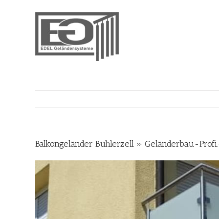
Skip
to
content
Balkongeländer Bühlerzell » Geländerbau-Profi