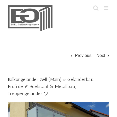
Skip
to
content
Previous
Next
Balkongeländer Zell (Main) » Geländerbau-
Profi.de ✔ Edelstahl & Metallbau,
Treppengeländer ツ