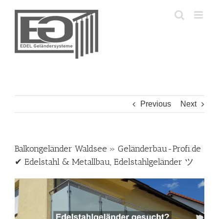
Skip
to
content
Previous
Next
Balkongeländer Waldsee » Geländerbau-Profi.de
✔ Edelstahl & Metallbau, Edelstahlgeländer ツ