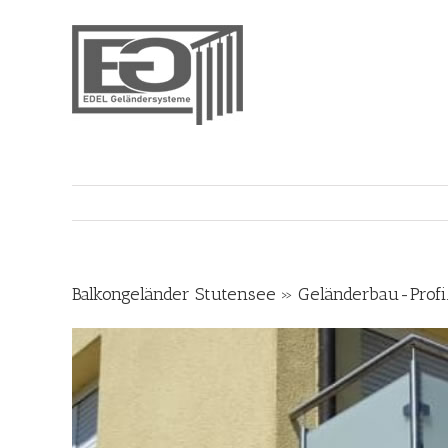
Skip
to
content
Balkongeländer Stutensee » Geländerbau-Profi