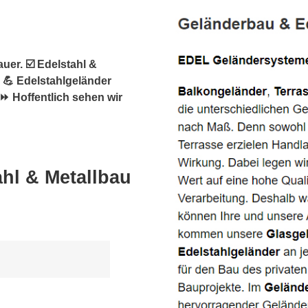
e
uer. ☑️ Edelstahl &
 💪 Edelstahlgeländer
⏩ Hoffentlich sehen wir
hl & Metallbau