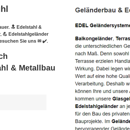
hl
uer. 🔝 Edelstahl &
, 💪 Edelstahlgeländer
esuchen Sie uns ✉ ✔️.
ch
hl & Metallbau