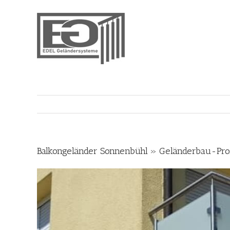
Skip
to
content
Balkongeländer Sonnenbühl » Geländerbau-Prof