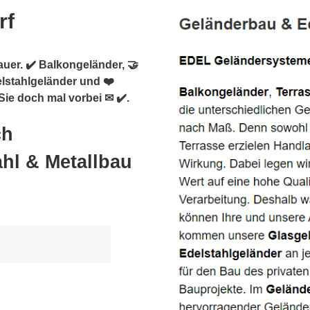
rf
auer. ✔️ Balkongeländer, 🤝
elstahlgeländer und ❤️
ie doch mal vorbei ✉ ✔️.
ch
hl & Metallbau