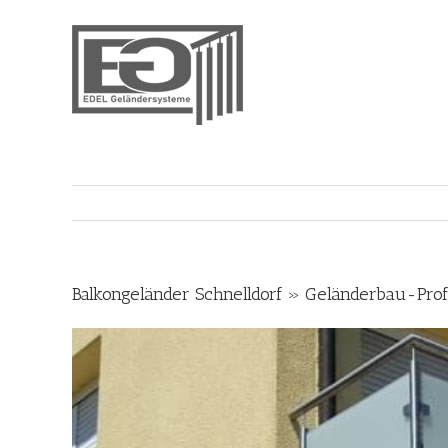
Skip
to
content
Balkongeländer Schnelldorf » Geländerbau-Prof