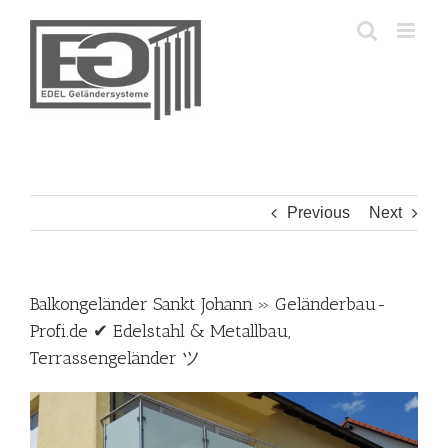
Skip
to
content
Previous
Next
Balkongeländer Sankt Johann » Geländerbau-
Profi.de ✔ Edelstahl & Metallbau,
Terrassengeländer ツ