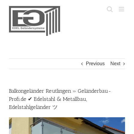
Skip
to
content
Previous
Next
Balkongeländer Reutlingen » Geländerbau-
Profi.de ✔ Edelstahl & Metallbau,
Edelstahlgeländer ツ