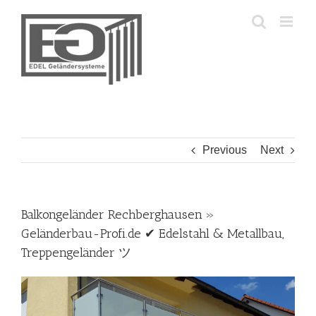
Skip
to
content
Previous
Next
Balkongeländer Rechberghausen »
Geländerbau-Profi.de ✔ Edelstahl & Metallbau,
Treppengeländer ツ