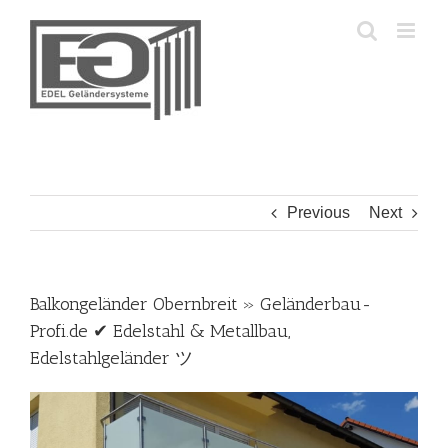
Skip
to
content
Previous
Next
Balkongeländer Obernbreit » Geländerbau-
Profi.de ✔ Edelstahl & Metallbau,
Edelstahlgeländer ツ