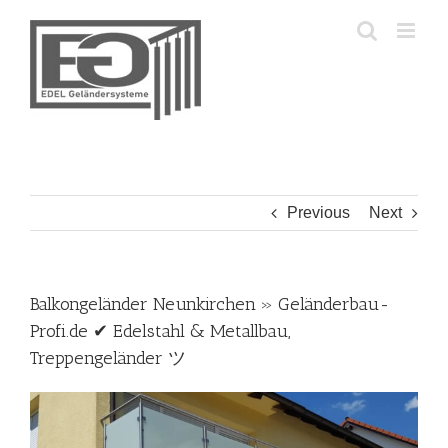
Skip
to
content
Previous
Next
Balkongeländer Neunkirchen » Geländerbau-
Profi.de ✔ Edelstahl & Metallbau,
Treppengeländer ツ