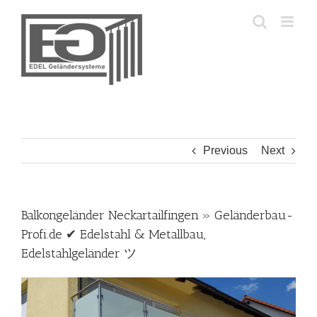
Skip
to
content
Previous
Next
Balkongeländer Neckartailfingen » Geländerbau-
Profi.de ✔ Edelstahl & Metallbau,
Edelstahlgeländer ツ