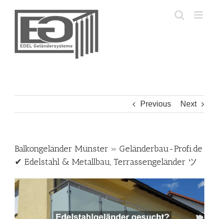
Skip
to
content
Previous
Next
Balkongeländer Münster » Geländerbau-Profi.de
✔ Edelstahl & Metallbau, Terrassengeländer ツ