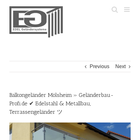
Skip
to
content
Previous
Next
Balkongeländer Mölsheim » Geländerbau-
Profi.de ✔ Edelstahl & Metallbau,
Terrassengeländer ツ