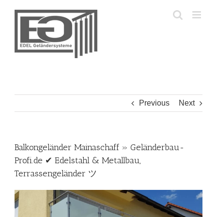
Skip
to
content
Previous
Next
Balkongeländer Mainaschaff » Geländerbau-
Profi.de ✔ Edelstahl & Metallbau,
Terrassengeländer ツ