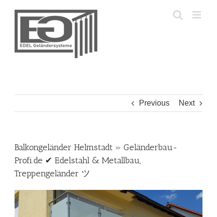
Skip
to
content
Previous
Next
Balkongeländer Helmstadt » Geländerbau-
Profi.de ✔ Edelstahl & Metallbau,
Treppengeländer ツ