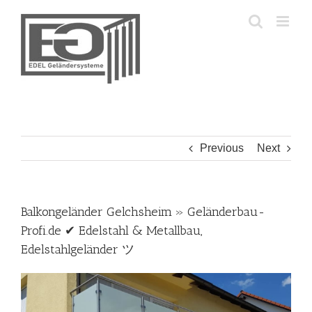
Skip
to
content
Previous
Next
Balkongeländer Gelchsheim » Geländerbau-
Profi.de ✔ Edelstahl & Metallbau,
Edelstahlgeländer ツ