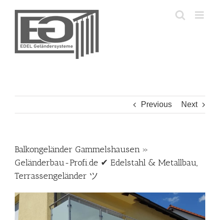
Skip
to
content
Previous
Next
Balkongeländer Gammelshausen »
Geländerbau-Profi.de ✔ Edelstahl & Metallbau,
Terrassengeländer ツ