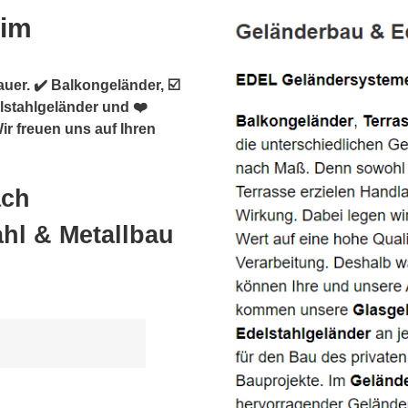
eim
uer. ✔️ Balkongeländer, ☑️
lstahlgeländer und ❤️
r freuen uns auf Ihren
ach
hl & Metallbau