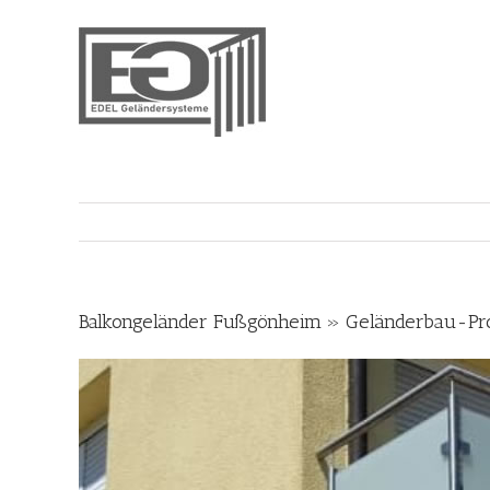
Skip
to
content
Balkongeländer Fußgönheim » Geländerbau-Prof