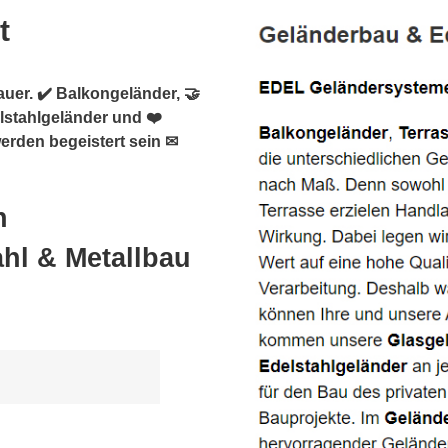
t
auer. ✔️ Balkongeländer, 🤝
elstahlgeländer und ❤️
werden begeistert sein ✉
h
hl & Metallbau