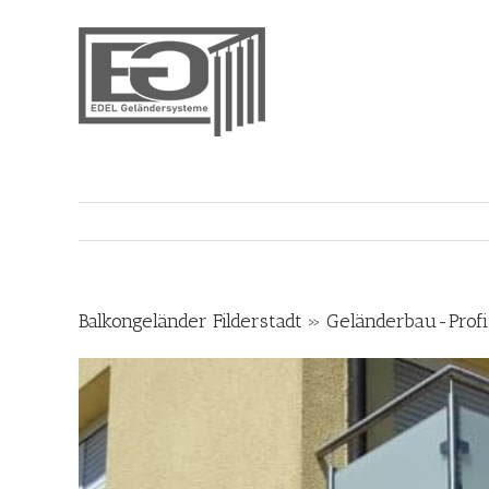
Skip
to
content
Balkongeländer Filderstadt » Geländerbau-Prof