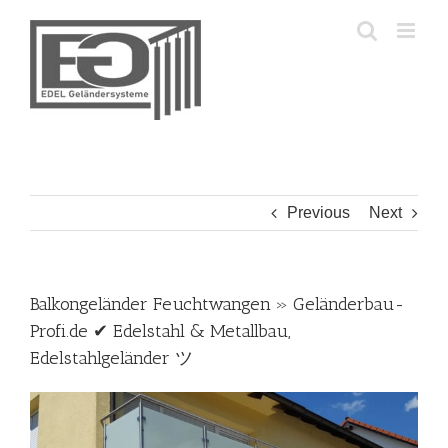
Skip
to
content
Previous
Next
Balkongeländer Feuchtwangen » Geländerbau-
Profi.de ✔ Edelstahl & Metallbau,
Edelstahlgeländer ツ