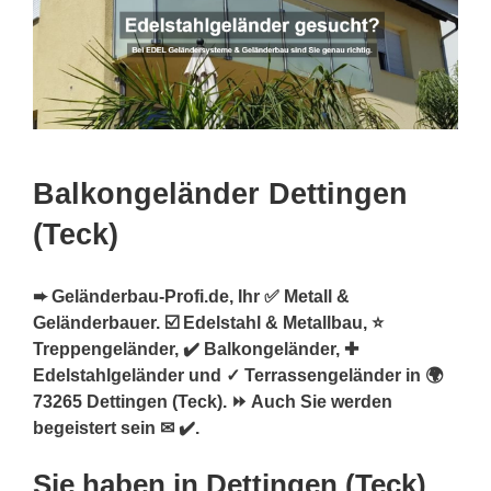
Balkongeländer Dettingen
(Teck)
➨ Geländerbau-Profi.de, Ihr ✅ Metall &
Geländerbauer. ☑️ Edelstahl & Metallbau, ⭐
Treppengeländer, ✔️ Balkongeländer, ✚
Edelstahlgeländer und ✓ Terrassengeländer in 🌍
73265 Dettingen (Teck). ⏩ Auch Sie werden
begeistert sein ✉ ✔️.
Sie haben in Dettingen (Teck)