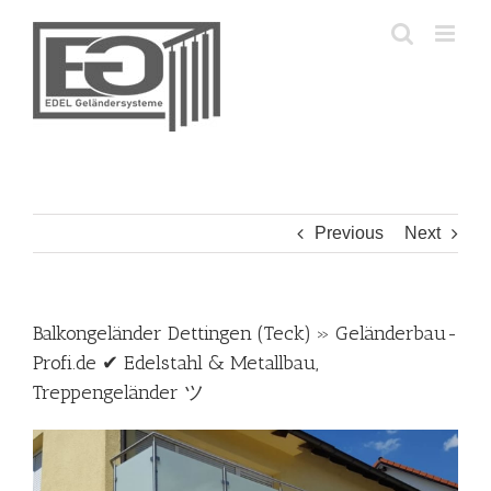
Skip
to
content
Previous
Next
Balkongeländer Dettingen (Teck) » Geländerbau-
Profi.de ✔ Edelstahl & Metallbau,
Treppengeländer ツ