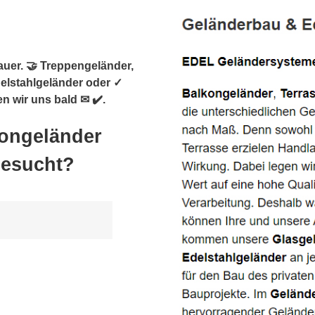
auer. 🤝 Treppengeländer,
delstahlgeländer oder ✓
n wir uns bald ✉ ✔️.
kongeländer
gesucht?