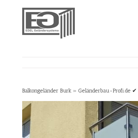
Skip
to
content
Balkongeländer Burk » Geländerbau-Profi.de ✔ 