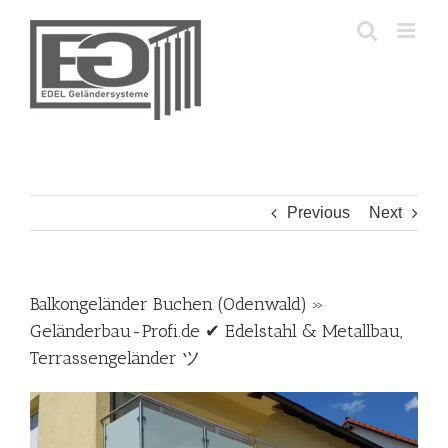
Skip
to
content
Previous
Next
Balkongeländer Buchen (Odenwald) »
Geländerbau-Profi.de ✔ Edelstahl & Metallbau,
Terrassengeländer ツ